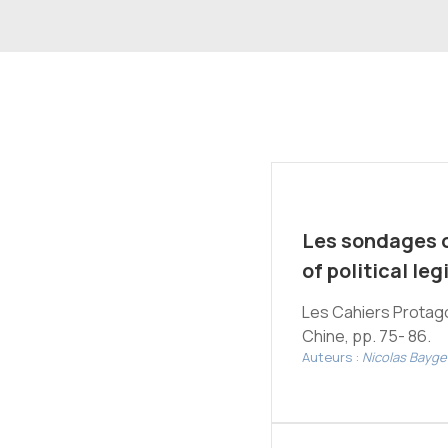
Les sondages c
of political le
Les Cahiers Protagor
Chine, pp. 75- 86.
Auteurs :
Nicolas Bayge