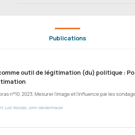
Publications
omme outil de légitimation (du) politique : Po
gitimation
as n°10, 2023, Mesurer l’image et l’influence par les sondages
rt, Loïc Nicolas, John Vandenhaute