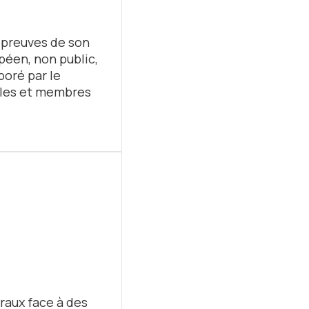
s preuves de son
péen, non public,
boré par le
lles et membres
raux face à des