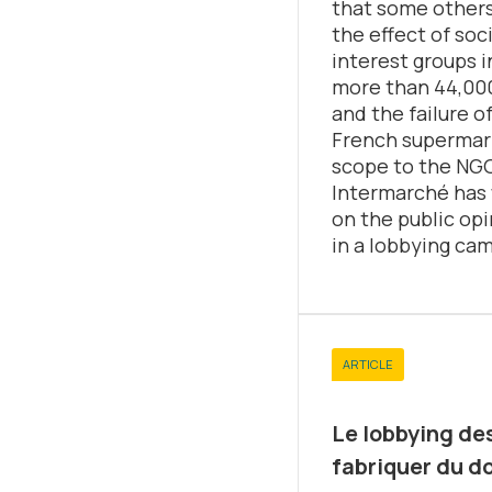
that some others
the effect of soc
interest groups i
more than 44,000
and the failure o
French supermark
scope to the NGO
Intermarché has w
on the public opi
in a lobbying ca
ARTICLE
Le lobbying des
fabriquer du d