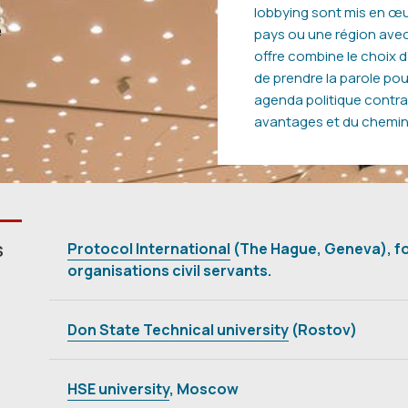
lobbying sont mis en œ
e
pays ou une région avec
offre combine le choix 
de prendre la parole po
agenda politique contrai
avantages et du chemin p
Protocol International
(The Hague, Geneva), fo
S
organisations civil servants.
Don State Technical university
(Rostov)
HSE university
, Moscow