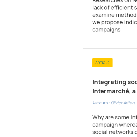
lack of efficient
examine methods 
we propose indica
campaigns
ARTICLE
Integrating so
Intermarché, a
Auteurs :
Olivier Arifon
Why are some int
campaign whereas
social networks c