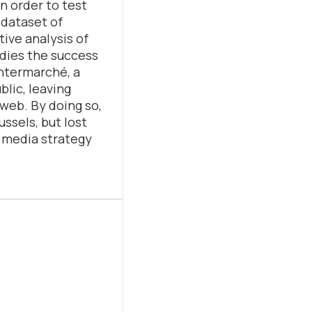
n order to test
 dataset of
ive analysis of
udies the success
Intermarché, a
lic, leaving
web. By doing so,
ssels, but lost
l media strategy