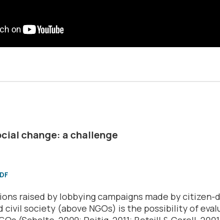
ocial change: a challenge
PDF
ions raised by lobbying campaigns made by citizen-d
 civil society (above NGOs) is the possibility of eval
s (Scholte, 2009; Reitig, 2011; Betsill & Corell, 200