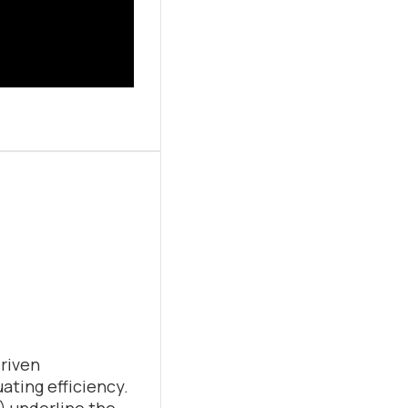
riven
uating efficiency.
1) underline the