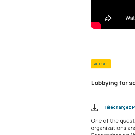
ARTICLE
Lobbying for s
Téléchargez 
One of the quest
organizations and
Researches on NGO